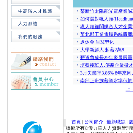
某新竹太陽能光電產業誠
如何選對獵人頭(Headhunt
獵人頭顧問媒合人才企業
某北部工業電腦系統廠商
退休金 呈M型化
大學新鮮人 起薪2萬8
薪資負成長29年來最嚴重,
培養接班人,傳產企業
3月失業率3.86% 8年來
南部上班族薪資水準低於台
上
首頁
|
公司簡介
|
最新職缺
|
履
版權所有©優力華人力資源管理顧問有限公司 Cop