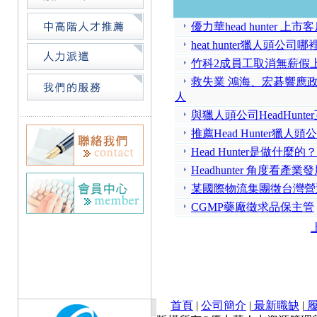
優力華head hunter
heat hunter獵人頭公司哪
竹科2成員工取消無薪假
救失業 鴻海、宏碁響應
人
與獵人頭公司HeadHunt
推薦Head Hunter獵人頭
Head Hunter是做什麼的？
Headhunter 角度看
某國際物流集團徵台灣營
CGMP藥廠徵求品保主管
首頁
|
公司簡介
|
最新職缺
|
履