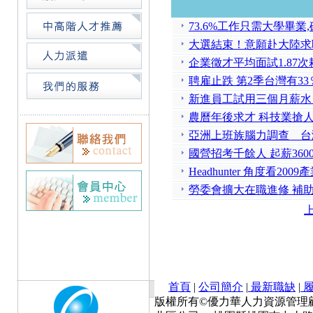
73.6%工作只需大學畢業
大選結束！意願赴大陸求
企業徵才平均面試1.87次耗
聘雇止跌 第2季台灣有3
新進員工試用三個月薪水
農曆年後求才 科技業搶
亞洲上班族腦力調查 台
國營招考千餘人 起薪360
Headhunter 角度看
勞委會擴大在職進修 補
首頁
|
公司簡介
|
最新職缺
|
履
版權所有©優力華人力資源管理顧問有限公司 Cop